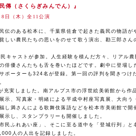
民傳（さくらぎみんでん）』
～8日（木）全11公演
民伝のある松本に、千葉県佐倉で起きた義民の物語が
貧しい農民たちの思いをのせて歌う演出、勘三郎さん
市民キャストが参加。人生経験を積んだ方々、リアル農
の俳優さんたちも舌を巻いたほどです。劇中に登場した
サポーターも324名が登録。第一回の評判を聞きつけ
。
”が充実しました。南アルプス市の浮世絵美術館から作
展示、写真家・明緒による平成中村座写真展、大向う
福し満さんによる歌舞伎落語などを松本市美術館で開
展示し、スタンプラリーも開催しました。
市民ふれあい座」、そこに至る道中を「登城行列」と
0,000人の人出を記録しました。