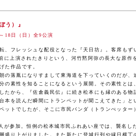
ぼう）』
）～18日（日）全9公演
転、フレッシュな配役となった『天日坊』。客席もず
年前に上演されたきりという、河竹黙阿弥の長大な原作
げた作品です。
朝の落胤になりすまして東海道を下っていくのだが、
分の素性を知ることになるという展開。その素性とは
したから、『佐倉義民伝』に続き松本にも縁のある物
台本を読んだ瞬間にトランペットが聞こえてきた」と
ペットでしたが、そこに市民バンダ（トランぺッター）
7人が参加。恒例の松本城市民ふれあい座では、襲名し
層盛り上がりました。また新たに登城行列や縁日横丁の