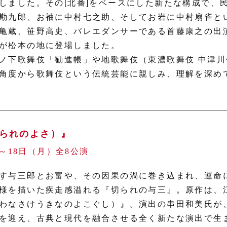
しました。その[北番]をベースにした新たな構成で、
勘九郎、お袖に中村七之助、そしてお岩に中村扇雀と
亀蔵、笹野高史、バレエダンサーである首藤康之の出
が松本の地に登場しました。
ノ下歌舞伎「勧進帳」や地歌舞伎（東濃歌舞伎 中津
角度から歌舞伎という伝統芸能に親しみ、理解を深め
られのよさ）』
）～18日（月）全8公演
す与三郎とお富や、その因果の渦に巻き込まれ、運命
様を描いた疾走感溢れる『切られの与三』。原作は、
わなさけうきなのよこぐし）』。演出の串田和美氏が
を迎え、古典と現代を融合させる全く新たな演出で生