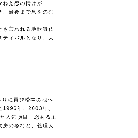
がねえ恋の情けが
き、最後まで息をのむ
とも言われる地歌舞伎
スティバルとなり、大
ぶりに再び松本の地へ
996年、2003年、
めた人気演目。恩ある主
女房の姿など、義理人