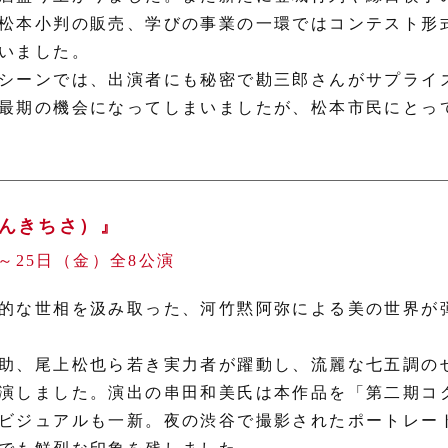
松本小判の販売、学びの事業の一環ではコンテスト形
いました。
シーンでは、出演者にも秘密で勘三郎さんがサプライ
最期の機会になってしまいましたが、松本市民にとっ
んきちさ）』
）～25日（金）全8公演
的な世相を汲み取った、河竹黙阿弥による美の世界が
助、尾上松也ら若き実力者が躍動し、流麗な七五調の
演しました。演出の串田和美氏は本作品を「第二期コ
ビジュアルも一新。夜の渋谷で撮影されたポートレー