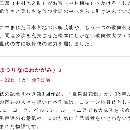
三郎（中村七之助）がお富（中村梅枝）へかける「し
危うさと美しさを放つ物語の中へさらに引き込んでい
に生まれた日本各地の伝統芸能や、もう一つの歌舞伎
、関連公演を充実させた松本にしかない歌舞伎大フェ
世代の方に歌舞伎の魅力を届けました。
まつりなにわかがみ）』
）～22日（火）全7公演
伎の記念すべき第1回作品、『夏祭浪花鑑』が、13年
の市井の人々を描いた本作品は、コクーン歌舞伎として1
、ニューヨーク、ベルリン、ルーマニアでも大成功を収
男伊達の心意気や、夫のために自己犠牲をいとわない
まれた物語です。