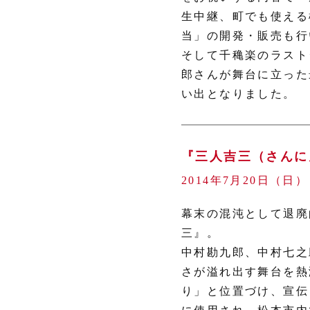
生中継、町でも使える
当」の開発・販売も行
そして千穐楽のラスト
郎さんが舞台に立った
い出となりました。
『三人吉三（さんに
2014年7月20日（日
幕末の混沌として退廃
三』。
中村勘九郎、中村七之
さが溢れ出す舞台を熱
り」と位置づけ、宣伝