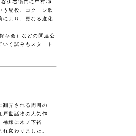
民谷伊右衛門に中村獅
いう配役、コクーン歌
演により、更なる進化
川保存会）などの関連公
ていく試みもスタート
に翻弄される周囲の
江戸世話物の人気作
、補綴に木ノ下裕一
まれ変わりました。