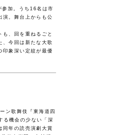
が参加。うち16名は市
出演。舞台上からも公
トも、回を重ねるごと
た、今回は新たな大歌
つ印象深い定紋が最優
クーン歌舞伎『東海道四
演する機会の少ない「深
は同年の読売演劇大賞