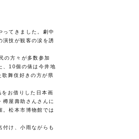
やってきました。劇中
の演技が観客の涙を誘
民の方々が多数参加
、10個の俵は今井地
た歌舞伎好きの方が県
品をお借りした日本画
・樽屋壽助さんさんに
催。松本市博物館では
名付け、小雨ながらも