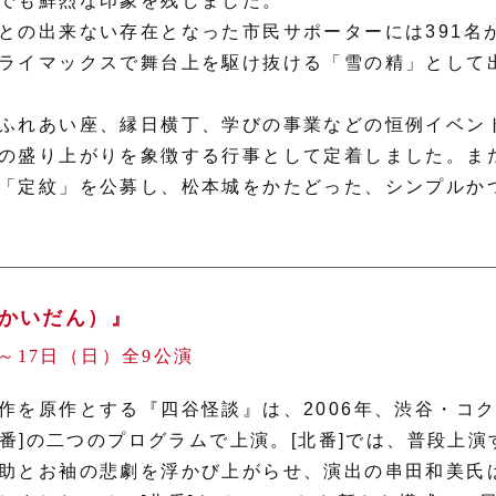
でも鮮烈な印象を残しました。
との出来ない存在となった市民サポーターには391名
ライマックスで舞台上を駆け抜ける「雪の精」として
ふれあい座、縁日横丁、学びの事業などの恒例イベン
の盛り上がりを象徴する行事として定着しました。ま
「定紋」を公募し、松本城をかたどった、シンプルか
かいだん）』
）～17日（日）全9公演
作を原作とする『四谷怪談』は、2006年、渋谷・コ
北番]の二つのプログラムで上演。[北番]では、普段上
助とお袖の悲劇を浮かび上がらせ、演出の串田和美氏