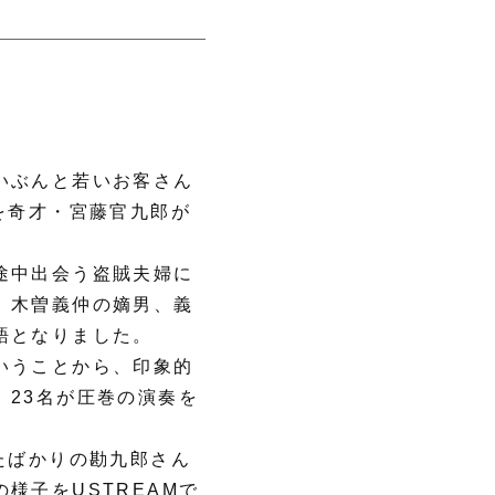
いぶんと若いお客さん
を奇才・宮藤官九郎が
途中出会う盗賊夫婦に
、木曽義仲の嫡男、義
語となりました。
いうことから、印象的
23名が圧巻の演奏を
たばかりの勘九郎さん
様子をUSTREAMで