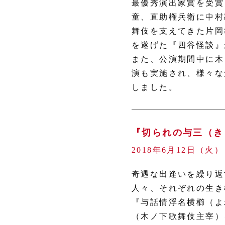
最優秀演出家賞を受賞
童、直助権兵衛に中村
舞伎を支えてきた片岡
を遂げた『四谷怪談』
また、公演期間中に木
演も実施され、様々な
しました。
『切られの与三（き
2018年6月12日（火
奇遇な出逢いを繰り返
人々、それぞれの生き
『与話情浮名横櫛（よ
（木ノ下歌舞伎主宰）