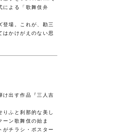
式による「歌舞伎弁
ズ登場。これが、勘三
てはかけがえのない思
弾け出す作品『三人吉
せりふと刹那的な美し
クーン歌舞伎の始ま
トがチラシ・ポスター