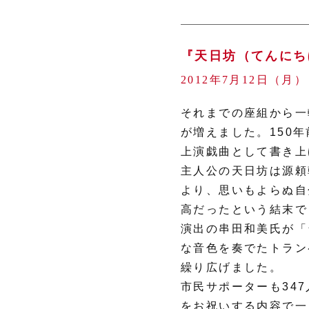
『天日坊（てんにち
2012年7月12日（月
それまでの座組から一
が増えました。150
上演戯曲として書き上
主人公の天日坊は源頼
より、思いもよらぬ自
高だったという結末で
演出の串田和美氏が「
な音色を奏でたトラン
繰り広げました。
市民サポーターも34
をお祝いする内容で一