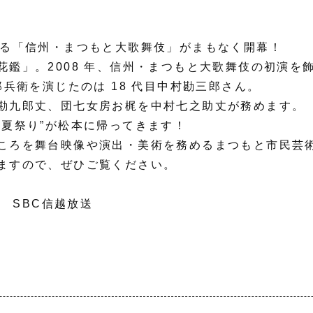
なる「信州・まつもと大歌舞伎」
がまもなく開幕！
花鑑」。2008 年、信州・まつもと大歌舞伎の初演を
郎兵衛を演じたのは 18 代目中村勘三郎さん。
勘九郎丈、
団七女房お梶を中村七之助丈が務めます。
“夏祭り”が松本に帰ってきます！
ころを舞台映像や演出・美術を務めるまつもと市民芸術
ますので、ぜひご覧ください。
:30 SBC信越放送